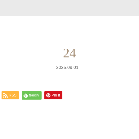
24
2025.09.01
RSS
feedly
Pin it