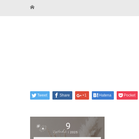
Tweet
Share
+1
Hatena
Pocket