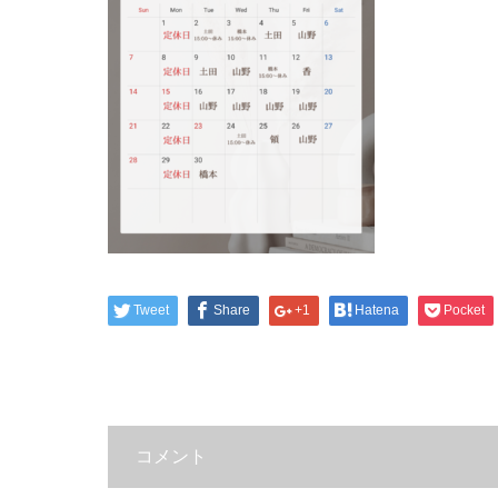
Tweet
Share
+1
Hatena
Pocket
コメント