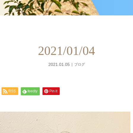
2021/01/04
2021.01.05
ブログ
RSS
feedly
Pin it