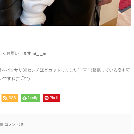
くお願いしますm(_ _)m
をバッサリ30センチほどカットしました( ´ ▽ ` )緊張している姿も可
すね(*^◯^*)
RSS
feedly
Pin it
コメント:
0