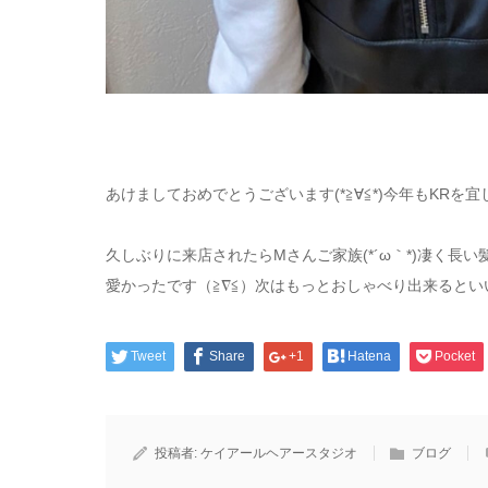
あけましておめでとうございます(*≧∀≦*)今年もKRを宜し
久しぶりに来店されたらMさんご家族(*´ω｀*)凄く長い髪
愛かったです（≧∇≦）次はもっとおしゃべり出来るといいで
Tweet
Share
+1
Hatena
Pocket
投稿者:
ケイアールヘアースタジオ
ブログ