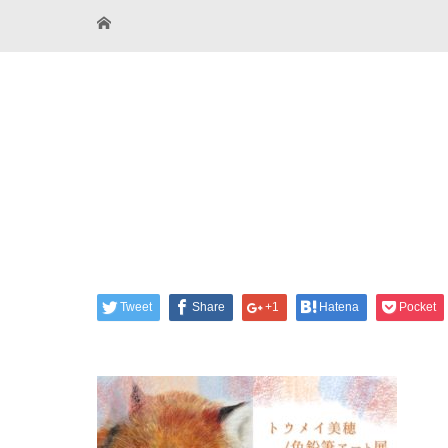
Tweet
Share
+1
Hatena
Pocket