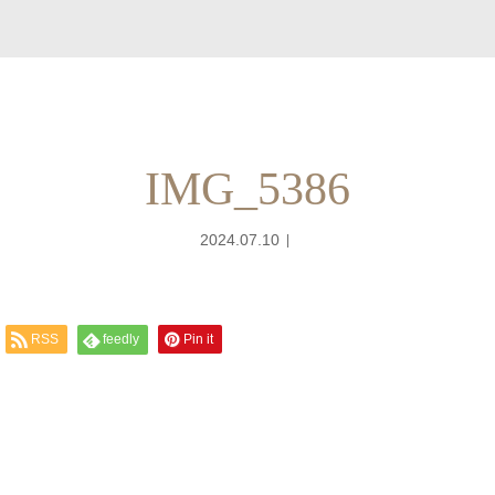
IMG_5386
2024.07.10
RSS
feedly
Pin it