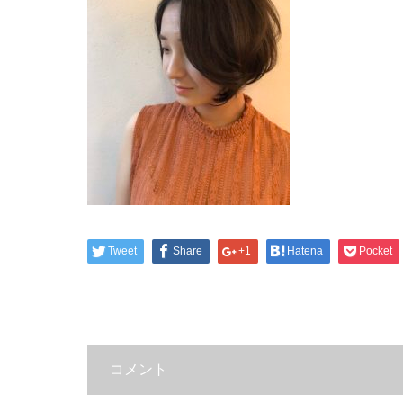
Tweet
Share
+1
Hatena
Pocket
コメント