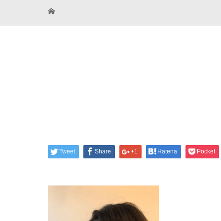
Tweet
Share
+1
Hatena
Pocket