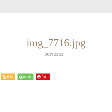
img_7716.jpg
2019.12.21
RSS
feedly
Pin it