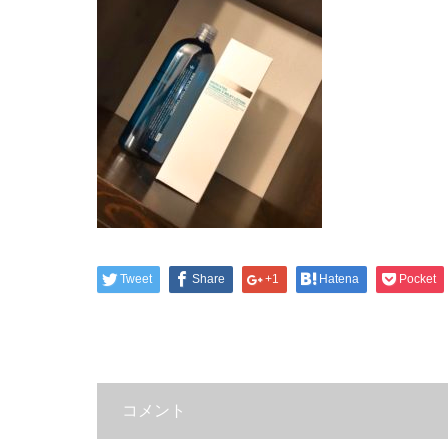
Tweet
Share
+1
Hatena
Pocket
コメント