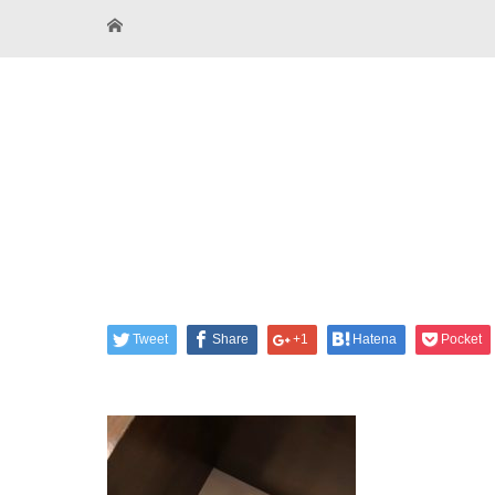
Tweet
Share
+1
Hatena
Pocket