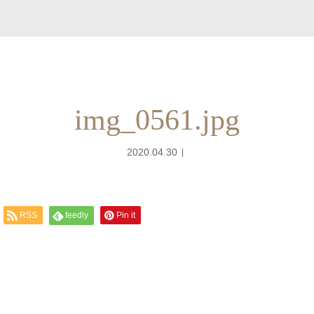
img_0561.jpg
2020.04.30
RSS
feedly
Pin it