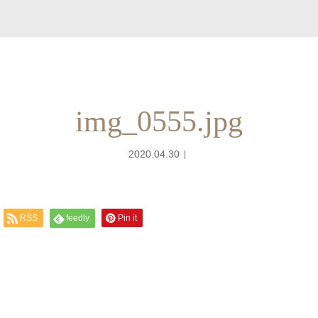
img_0555.jpg
2020.04.30
RSS
feedly
Pin it