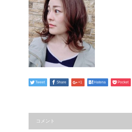
Tweet
Share
+1
Hatena
Pocket
コメント