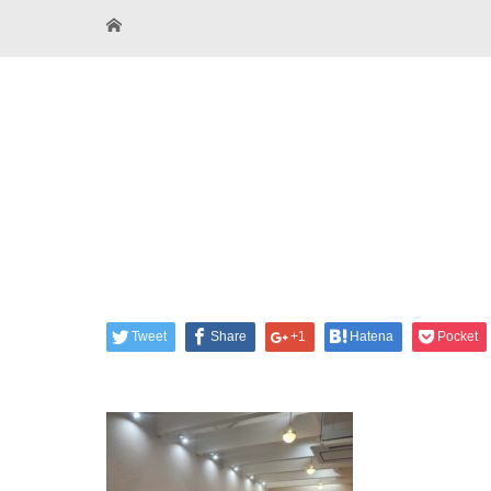
Tweet
Share
+1
Hatena
Pocket