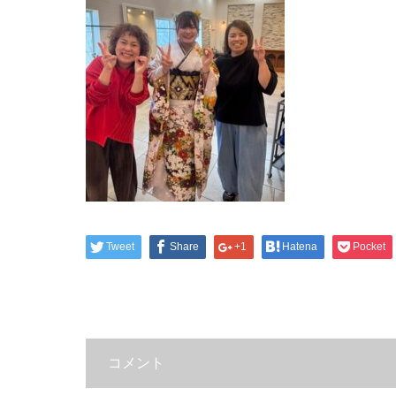
Tweet
Share
+1
Hatena
Pocket
コメント