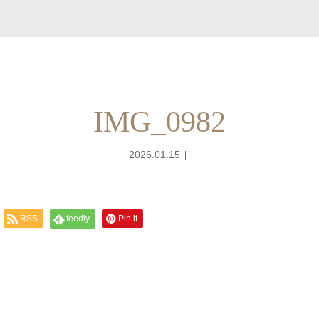
IMG_0982
2026.01.15
RSS
feedly
Pin it