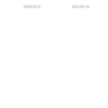
2020/10/21
2022/01/16