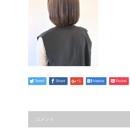
Tweet
Share
+1
Hatena
Pocket
コメント