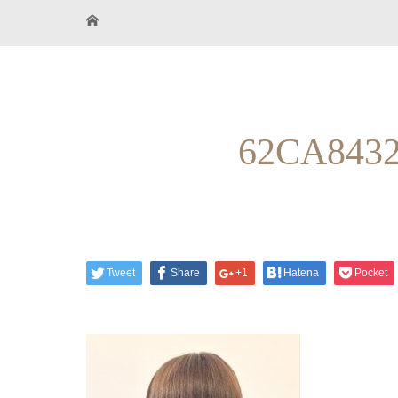
62CA8432
Tweet
Share
+1
Hatena
Pocket