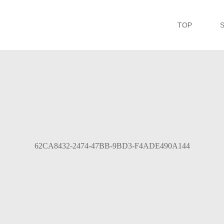
TOP
62CA8432-2474-47BB-9BD3-F4ADE490A144