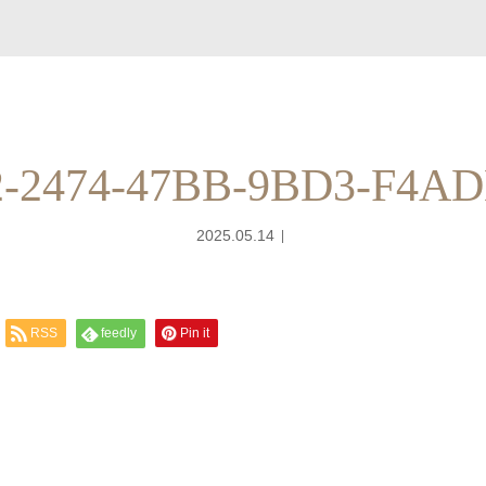
-2474-47BB-9BD3-F4A
2025.05.14
RSS
feedly
Pin it