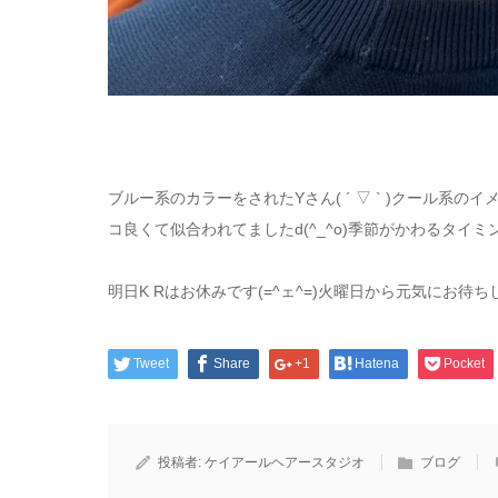
ブルー系のカラーをされたYさん( ´ ▽ ` )クール系
コ良くて似合われてましたd(^_^o)季節がかわるタイ
明日K Rはお休みです(=^ェ^=)火曜日から元気にお待ち
Tweet
Share
+1
Hatena
Pocket
投稿者:
ケイアールヘアースタジオ
ブログ