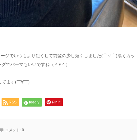
のイメージでいつもより短くして前髪の少し短くしました(⌒▽⌒)凄くカッ
ミングでパーマもいいですね（＾∇＾）
してます(￣∀￣)
RSS
feedly
Pin it
コメント:
0