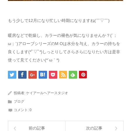
もう少しで12月になり忙しい時期になりますね(￣▽￣)
暖房などで乾燥し、カラーの褪色が気になりませんか？(´；
ω；`)アローブシリーズのM Oは水分を与え、カラーの持ちを
良くします(*ﾟ▽ﾟ*)しっとりしてさらさらになりたい方は是非
使って見てください(*´ω｀*)
投稿者:
ケイアールヘアースタジオ
ブログ
コメント:
0
前の記事
次の記事