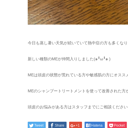
今日も蒸し暑い天気が続いていて熱中症の方も多くなりそうで
新しい種類のMEが仲間入りしました(๑╹ω╹๑ )
MEは頭皮の状態が荒れている方や敏感肌の方にオススメ
MEのシャンプートリートメントを使って改善された方
頭皮のお悩みがある方はスタッフまでにご相談ください
Tweet
Share
+1
Hatena
Pocket