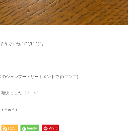
すね｡ﾟ(ﾟ´Д｀ﾟ)ﾟ｡
のシャンプートリートメントです(￣▽￣)
が増えました（＾_＾）
（＾ω＾）
RSS
feedly
Pin it