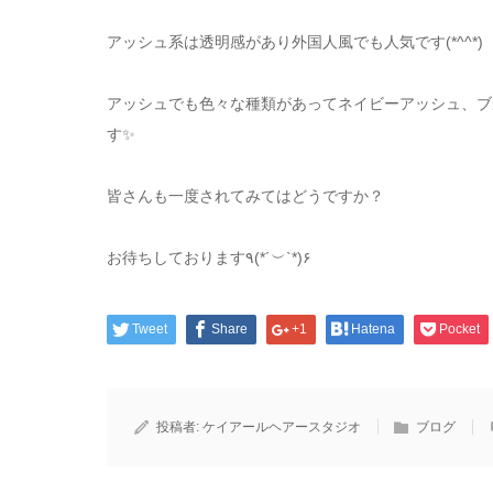
アッシュ系は透明感があり外国人風でも人気です(*^^*)
アッシュでも色々な種類があってネイビーアッシュ、ブ
す✨
皆さんも一度されてみてはどうですか？
お待ちしております٩(*´︶`*)۶
Tweet
Share
+1
Hatena
Pocket
投稿者:
ケイアールヘアースタジオ
ブログ