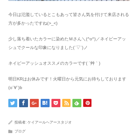
今日は氾濫しているとこもあって皆さん気を付けて来店される
方が多かったですね(>_<)ゞ
少し落ち着いたカラーに染めたＭさん＼(^o^)／ネイビーアッ
シュでクールな印象になりました(´▽`)ノ
ネイビーアッシュオススメのカラーです( ´艸｀)
明日KRはお休みです！火曜日から元気にお待ちしております
(o´∀`)b
投稿者:
ケイアールヘアースタジオ
ブログ