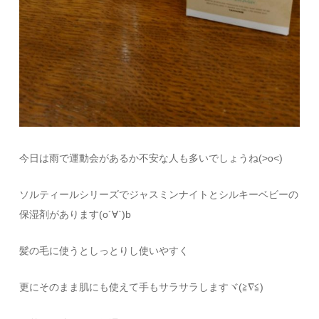
今日は雨で運動会があるか不安な人も多いでしょうね(>o<)
ソルティールシリーズでジャスミンナイトとシルキーベビーの
保湿剤があります(o´∀`)b
髪の毛に使うとしっとりし使いやすく
更にそのまま肌にも使えて手もサラサラしますヾ(≧∇≦)