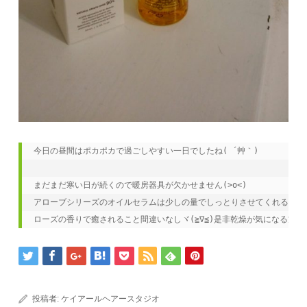
今日の昼間はポカポカで過ごしやすい一日でしたね( ´艸｀)

まだまだ寒い日が続くので暖房器具が欠かせません(>o<)

アローブシリーズのオイルセラムは少しの量でしっとりさせてくれる保湿剤です
ローズの香りで癒されること間違いなしヾ(≧∇≦)是非乾燥が気になる方はオス
投稿者:
ケイアールヘアースタジオ