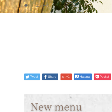
ニュース
Tweet
Share
+1
Hatena
Pocket