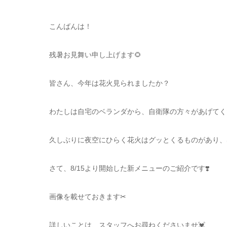
こんばんは！
残暑お見舞い申し上げます🌻
皆さん、今年は花火見られましたか？
わたしは自宅のベランダから、自衛隊の方々があげてくだ
久しぶりに夜空にひらく花火はグッとくるものがあり、
さて、8/15より開始した新メニューのご紹介です❣️
画像を載せておきます✂︎
詳しいことは、スタッフへお尋ねくださいませ💓