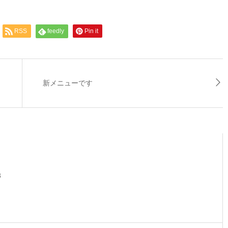
RSS
feedly
Pin it
新メニューです
8