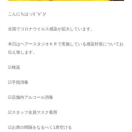
こんにちはっ\( ˆoˆ )/
全国でコロナウイルス感染が拡大しています。
本日はヘアースタジオＫＲで実施している感染対策についてお
伝え致します。
☑︎検温
☑︎手指消毒
☑︎店舗内アルコール消毒
☑︎スタッフ全員マスク着用
☑︎お席の間隔をなるべく1席空ける