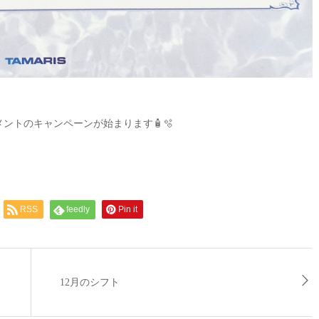
メントのキャンペーンが始まります🧴‎🫧‪
RSS
feedly
Pin it
12月のシフト