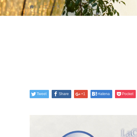
ニュース
Tweet
Share
+1
Hatena
Pocket